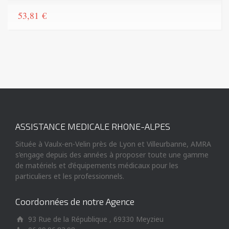
53,81
€
ASSISTANCE MEDICALE RHONE-ALPES
Située à Vaulx-en-Velin près de Lyon et Villeurbanne, AMRA
s’engage depuis des années à proposer toute une gamme
de matériels et d’équipements médicaux pour les
particuliers et les professionnels.
Coordonnées de notre Agence
93 Rue de la République , 69330 Meyzieu