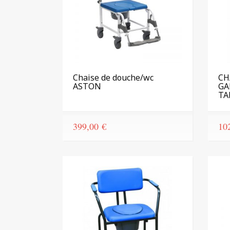
Chaise de douche/wc
CH
ASTON
GA
TA
399,00
€
10