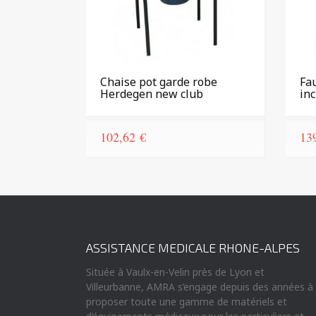
Chaise pot garde robe
Fa
Herdegen new club
in
102,62
€
13
ASSISTANCE MEDICALE RHONE-ALPES
Située à Vaulx-en-Velin près de Lyon et
Villeurbanne, AMRA s’engage depuis des années à
proposer toute une gamme de matériels et