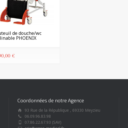
uteuil de douche/wc
clinable PHOENIX
90,00
€
Coordonnées de notre Agence
93 Rue de la République , 69330 Meyzieu
06.09.96.83.98
07.86.22.67.93 (SAV)