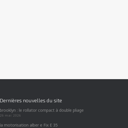
Dernières nouvelles du site
brooklyn : le rollator compact à double pliage
26 mai 2026
la motorisation alber e Fix E 35