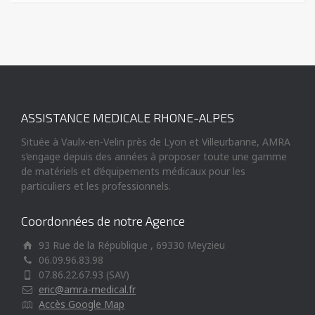
ASSISTANCE MEDICALE RHONE-ALPES
Située à Vaulx-en-Velin près de Lyon et Villeurbanne, AMRA
s’engage depuis des années à proposer toute une gamme
de matériels et d’équipements médicaux pour les
particuliers et les professionnels.
Coordonnées de notre Agence
93 Rue de la République , 69330 Meyzieu
06.09.96.83.98
07.86.22.67.93 (SAV)
eric@amra-medical.fr
Accès Google Map