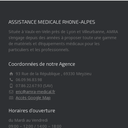
ASSISTANCE MEDICALE RHONE-ALPES
Située à Vaulx-en-Velin près de Lyon et Villeurbanne, AMRA
s’engage depuis des années à proposer toute une gamme
de matériels et d’équipements médicaux pour les
particuliers et les professionnels.
Coordonnées de notre Agence
93 Rue de la République , 69330 Meyzieu
06.09.96.83.98
07.86.22.67.93 (SAV)
eric@amra-medical.fr
Accès Google Map
Horaires d’ouverture
du Mardi au Vendredi
09:00 – 12:00 / 14:00 – 18:00