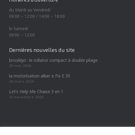
du Mardi au Vendredi
09:00 – 12:00 / 14:00 – 18:00
le Samedi
09:00 – 12:00
Dernières nouvelles du site
brooklyn : le rollator compact à double pliage
26 mai 2026
la motorisation alber e Fix E 35
26 mars 2026
Let’s Help Me Chaise 3 en 1
21 novembre 2025
Copyright © A.M.R.A