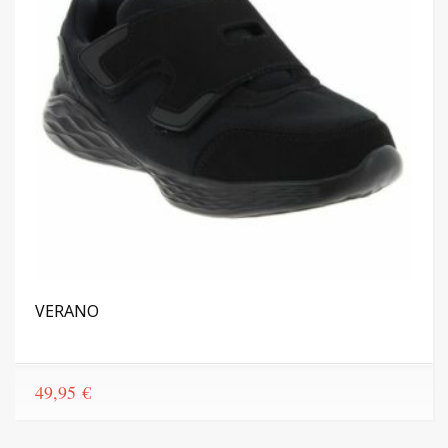
VERANO
49,95
€