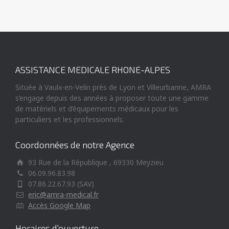
ASSISTANCE MEDICALE RHONE-ALPES
Située à Vaulx-en-Velin près de Lyon et Villeurbanne, AMRA
s’engage depuis des années à proposer toute une gamme
de matériels et d’équipements médicaux pour les
particuliers et les professionnels.
Coordonnées de notre Agence
93 Rue de la République , 69330 Meyzieu
06.09.96.83.98
07.86.22.67.93 (SAV)
eric@amra-medical.fr
Accès Google Map
Horaires d’ouverture