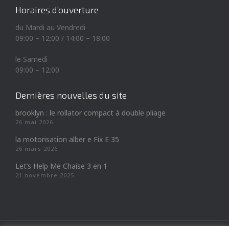
Horaires d’ouverture
du Mardi au Vendredi
09:00 – 12:00 / 14:00 – 18:00
le Samedi
09:00 – 12:00
Dernières nouvelles du site
brooklyn : le rollator compact à double pliage
26 mai 2026
la motorisation alber e Fix E 35
26 mars 2026
Let’s Help Me Chaise 3 en 1
21 novembre 2025