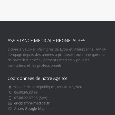
ASSISTANCE MEDICALE RHONE-ALPES
Située à Vaulx-en-Velin près de Lyon et Villeurbanne, AMRA
s’engage depuis des années à proposer toute une gamme
de matériels et d’équipements médicaux pour les
particuliers et les professionnels.
Coordonnées de notre Agence
93 Rue de la République , 69330 Meyzieu
06.09.96.83.98
07.86.22.67.93 (SAV)
eric@amra-medical.fr
Accès Google Map