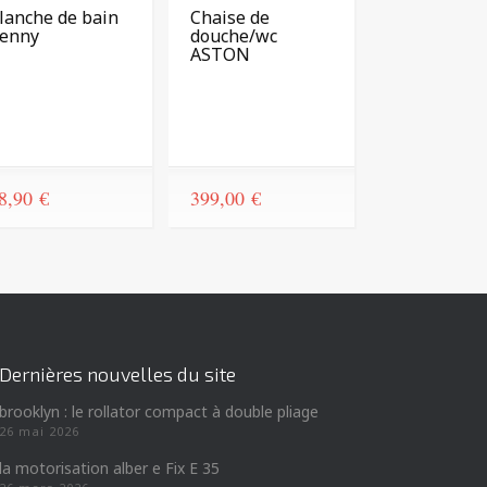
lanche de bain
Chaise de
enny
douche/wc
ASTON
8,90
€
399,00
€
Dernières nouvelles du site
brooklyn : le rollator compact à double pliage
26 mai 2026
la motorisation alber e Fix E 35