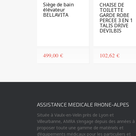
Siège de bain
CHAISE DE
élévateur
TOILETTE
BELLAVITA
GARDE ROBE
PERCEE 3 EN 1
TALIS DRIVE
DEVILBIS
499,00
€
102,62
€
ASSISTANCE MEDICALE RHONE-ALPES
Située à Vaulx-en-Velin près de Lyon et
Villeurbanne, AMRA s’engage depuis des années à
proposer toute une gamme de matériels et
d’équipements médicaux pour les particuliers et