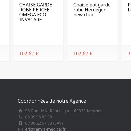
CHAISE GARDE
Chaise pot garde
P
ROBE PERCEE
robe Herdegen
b
OMEGA ECO
new club
INVACARE
102,62
€
102,62
€
3
Coordonnées de notre Agence
93 Rue de la République , 69330 Meyzieu
06.09.96.83.98
07.86.22.67.93 (SAV)
eric@amra-medical.fr