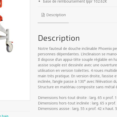
base de remboursement lppr 102.62€
Description
Description
Notre fauteuil de douche inclinable Phoenix per
personnes dépendantes. L’inclinaison se manoeu
Il dispose d’un appui-tête souple réglable en h
assise souple est dessinée avec une ouvertur
utilisation en version toilettes. 4 roues multid
main très pratique. En version droite, l’assise 
inclinée, l’angle passe à 130° avec l’élévation
Structure en matériau composite sans métal é
Dimensions hors-tout droite : larg. 65 x prof. 
Dimensions hors-tout inclinée : larg. 65 x prof.
Dimensions assise : larg. 55 x prof. 42 x haut. 
e bain