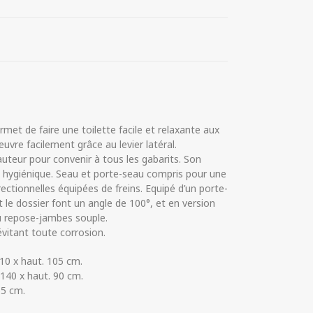
met de faire une toilette facile et relaxante aux
vre facilement grâce au levier latéral.
auteur pour convenir à tous les gabarits. Son
e hygiénique. Seau et porte-seau compris pour une
irectionnelles équipées de freins. Equipé d’un porte-
et le dossier font un angle de 100°, et en version
 du repose-jambes souple.
vitant toute corrosion.
110 x haut. 105 cm.
 140 x haut. 90 cm.
55 cm.