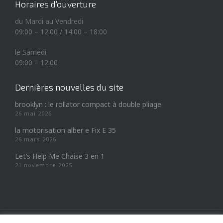
Horaires d’ouverture
du Mardi au Vendredi
09:00 – 12:00 / 14:00 – 18:00
le Samedi
09:00 – 12:00
Dernières nouvelles du site
brooklyn : le rollator compact à double pliage
26 mai 2026
la motorisation alber e Fix E 35
26 mars 2026
Let’s Help Me Chaise 3 en 1
21 novembre 2025