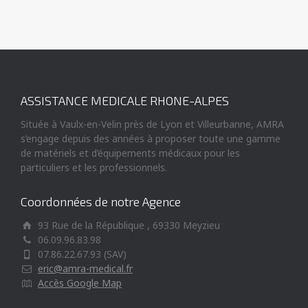
ASSISTANCE MEDICALE RHONE-ALPES
Située à Vaulx-en-Velin près de Lyon et Villeurbanne, AMRA
s’engage depuis des années à proposer toute une gamme
de matériels et d’équipements médicaux pour les
particuliers et les professionnels.
Coordonnées de notre Agence
93 Rue de la République , 69330 Meyzieu
06.09.96.83.98
07.86.22.67.93 (SAV)
eric@amra-medical.fr
Accès Google Map