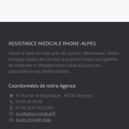
ASSISTANCE MEDICALE RHONE-ALPES
Située à Vaulx-en-Velin près de Lyon et Villeurbanne, AMRA
s’engage depuis des années à proposer toute une gamme
de matériels et d’équipements médicaux pour les
particuliers et les professionnels.
Coordonnées de notre Agence
93 Rue de la République , 69330 Meyzieu
06.09.96.83.98
07.86.22.67.93 (SAV)
eric@amra-medical.fr
Accès Google Map