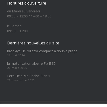
Horaires d’ouverture
du Mardi au Vendredi
09:00 – 12:00 / 14:00 – 18:00
le Samedi
09:00 – 12:00
Dernières nouvelles du site
brooklyn : le rollator compact à double pliage
26 mai 2026
la motorisation alber e Fix E 35
26 mars 2026
Let’s Help Me Chaise 3 en 1
21 novembre 2025