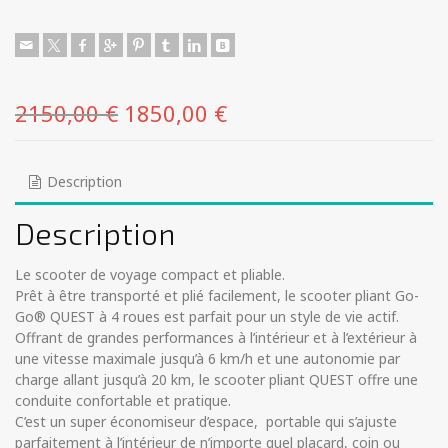
Le
Le
2150,00
€
1850,00
€
prix
prix
initial
actuel
Description
était :
est :
Description
2150,00 €.
1850,00 €.
Le scooter de voyage compact et pliable.
Prêt à être transporté et plié facilement, le scooter pliant Go-
Go® QUEST à 4 roues est parfait pour un style de vie actif.
Offrant de grandes performances à l’intérieur et à l’extérieur à
une vitesse maximale jusqu’à 6 km/h et une autonomie par
charge allant jusqu’à 20 km, le scooter pliant QUEST offre une
conduite confortable et pratique.
C’est un super économiseur d’espace, portable qui s’ajuste
parfaitement à l’intérieur de n’importe quel placard, coin ou