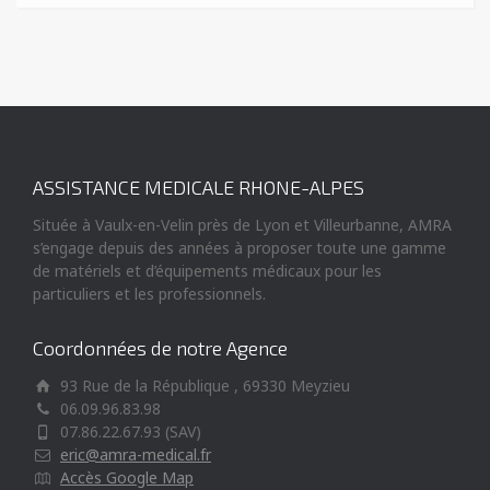
ASSISTANCE MEDICALE RHONE-ALPES
Située à Vaulx-en-Velin près de Lyon et Villeurbanne, AMRA
s’engage depuis des années à proposer toute une gamme
de matériels et d’équipements médicaux pour les
particuliers et les professionnels.
Coordonnées de notre Agence
93 Rue de la République , 69330 Meyzieu
06.09.96.83.98
07.86.22.67.93 (SAV)
eric@amra-medical.fr
Accès Google Map