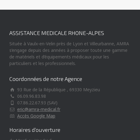
ASSISTANCE MEDICALE RHONE-ALPES
Située à Vaulx-en-Velin près de Lyon et Villeurbanne, AMRA
s’engage depuis des années à proposer toute une gamme
de matériels et d’équipements médicaux pour les
particuliers et les professionnels.
Coordonnées de notre Agence
93 Rue de la République , 69330 Meyzieu
06.09.96.83.98
07.86.22.67.93 (SAV)
eric@amra-medical.fr
Accès Google Map
Horaires d’ouverture