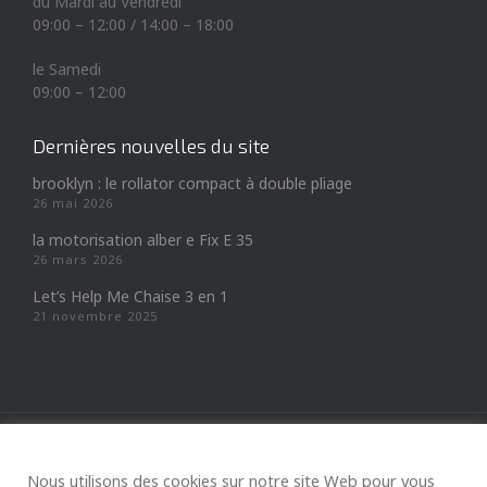
du Mardi au Vendredi
09:00 – 12:00 / 14:00 – 18:00
le Samedi
09:00 – 12:00
Dernières nouvelles du site
brooklyn : le rollator compact à double pliage
26 mai 2026
la motorisation alber e Fix E 35
26 mars 2026
Let’s Help Me Chaise 3 en 1
21 novembre 2025
Copyright © A.M.R.A
Nous utilisons des cookies sur notre site Web pour vous