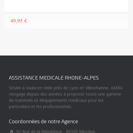
49,95
€
ASSISTANCE MEDICALE RHONE-ALPES
Située à Vaulx-en-Velin près de Lyon et Villeurbanne, AMRA
s’engage depuis des années à proposer toute une gamme
de matériels et d’équipements médicaux pour les
particuliers et les professionnels.
Coordonnées de notre Agence
93 Rue de la République , 69330 Meyzieu