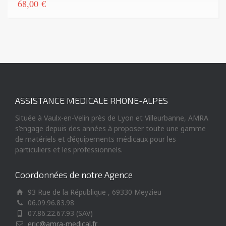
68,00
€
ASSISTANCE MEDICALE RHONE-ALPES
Située à Vaulx-en-Velin près de Lyon et Villeurbanne, AMRA
s’engage depuis des années à proposer toute une gamme
de matériels et d’équipements médicaux pour les
particuliers et les professionnels.
Coordonnées de notre Agence
93 Rue de la République , 69330 Meyzieu
06.09.96.83.98
07.86.22.67.93 (SAV)
eric@amra-medical.fr